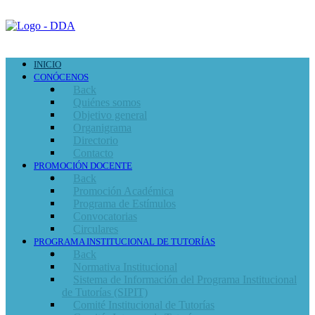
INICIO
CONÓCENOS
Back
Quiénes somos
Objetivo general
Organigrama
Directorio
Contacto
PROMOCIÓN DOCENTE
Back
Promoción Académica
Programa de Estímulos
Convocatorias
Circulares
PROGRAMA INSTITUCIONAL DE TUTORÍAS
Back
Normativa Institucional
Sistema de Información del Programa Institucional
de Tutorías (SIPIT)
Comité Institucional de Tutorías