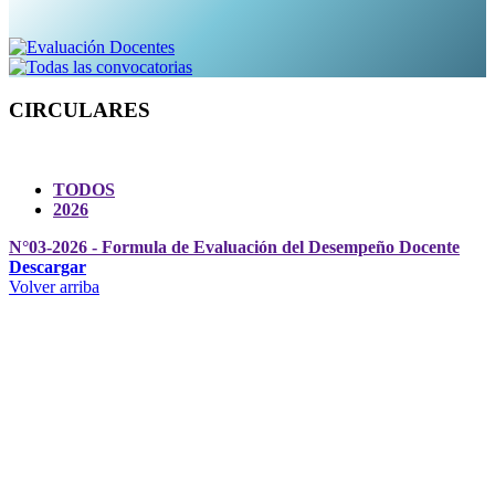
CIRCULARES
TODOS
2026
N°03-2026 - Formula de Evaluación del Desempeño Docente
Descargar
Volver arriba
Administración Central
Pagína Princiapal
Rectoría
Secretarías
Direcciones
Cordinaciones
Bachilleres
Facultades