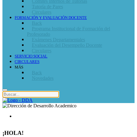
Comités Internos de Tutorías
Tutoría de Pares
Circulares
FORMACIÓN Y EVALUACIÓN DOCENTE
Back
Programa Institucional de Formación del
Profesorado
Exámenes Departamentales
Evaluación del Desempeño Docente
Circulares
SERVICIO SOCIAL
CIRCULARES
MÁS
Back
Novedades
¡HOLA!