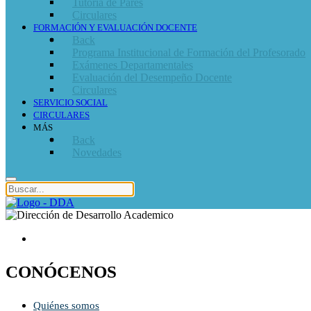
Tutoría de Pares
Circulares
FORMACIÓN Y EVALUACIÓN DOCENTE
Back
Programa Institucional de Formación del Profesorado
Exámenes Departamentales
Evaluación del Desempeño Docente
Circulares
SERVICIO SOCIAL
CIRCULARES
MÁS
Back
Novedades
CONÓCENOS
Quiénes somos