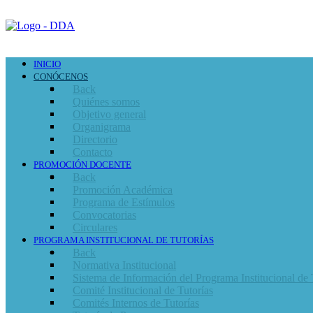
INICIO
CONÓCENOS
Back
Quiénes somos
Objetivo general
Organigrama
Directorio
Contacto
PROMOCIÓN DOCENTE
Back
Promoción Académica
Programa de Estímulos
Convocatorias
Circulares
PROGRAMA INSTITUCIONAL DE TUTORÍAS
Back
Normativa Institucional
Sistema de Información del Programa Institucional de 
Comité Institucional de Tutorías
Comités Internos de Tutorías