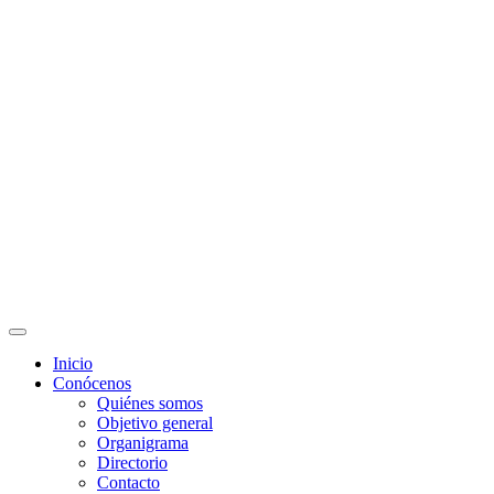
Docentes
Administrativos
Educación Continua
Programas Educativos
Convocatorias
Inicio
Conócenos
Quiénes somos
Objetivo general
Organigrama
Directorio
Contacto