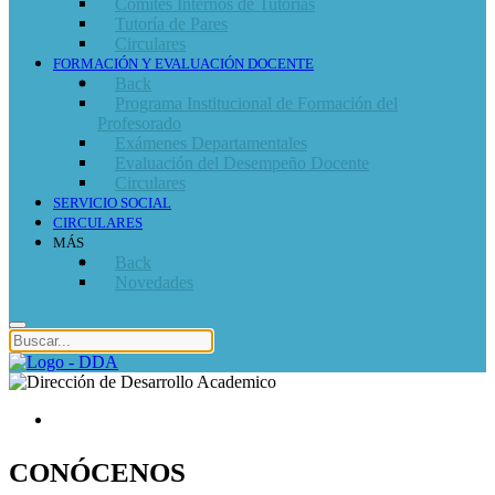
Comités Internos de Tutorías
Tutoría de Pares
Circulares
FORMACIÓN Y EVALUACIÓN DOCENTE
Back
Programa Institucional de Formación del
Profesorado
Exámenes Departamentales
Evaluación del Desempeño Docente
Circulares
SERVICIO SOCIAL
CIRCULARES
MÁS
Back
Novedades
CONÓCENOS