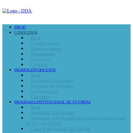
INICIO
CONÓCENOS
Back
Quiénes somos
Objetivo general
Organigrama
Directorio
Contacto
PROMOCIÓN DOCENTE
Back
Promoción Académica
Programa de Estímulos
Convocatorias
Circulares
PROGRAMA INSTITUCIONAL DE TUTORÍAS
Back
Normativa Institucional
Sistema de Información del Programa Institucional
de Tutorías (SIPIT)
Comité Institucional de Tutorías