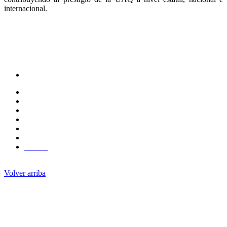
internacional.
UBICACIÓN
Cerro de las Campanas s/n,Querétaro, Qro.
(442) 192 1200
Ext. 3230
MAPA
Centro Universitario
Volver arriba
Administración Central
Pagína Princiapal
Rectoría