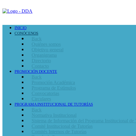
INICIO
CONÓCENOS
Back
Quiénes somos
Objetivo general
Organigrama
Directorio
Contacto
PROMOCIÓN DOCENTE
Back
Promoción Académica
Programa de Estímulos
Convocatorias
Circulares
PROGRAMA INSTITUCIONAL DE TUTORÍAS
Back
Normativa Institucional
Sistema de Información del Programa Institucional de 
Comité Institucional de Tutorías
Comités Internos de Tutorías