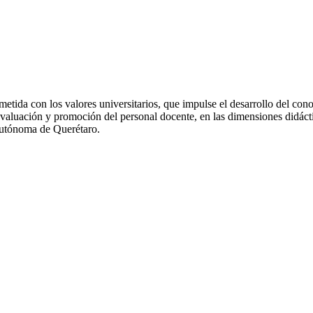
da con los valores universitarios, que impulse el desarrollo del conoci
evaluación y promoción del personal docente, en las dimensiones didáctic
 Autónoma de Querétaro.
UBICACIÓN