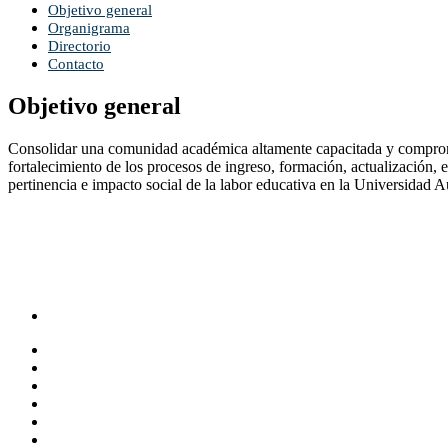
Objetivo general
Organigrama
Directorio
Contacto
Objetivo general
Consolidar una comunidad académica altamente capacitada y comprometi
fortalecimiento de los procesos de ingreso, formación, actualización, 
pertinencia e impacto social de la labor educativa en la Universidad
Cerro de las Campanas s/n,Querétaro, Qro.
(442) 192 1200
Ext. 3230