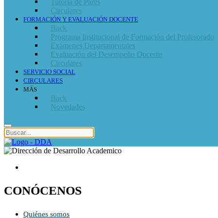
Tutoría de Pares
Circulares
FORMACIÓN Y EVALUACIÓN DOCENTE
Back
Programa Institucional de Formación del Profesorado
Exámenes Departamentales
Evaluación del Desempeño Docente
Circulares
SERVICIO SOCIAL
CIRCULARES
MÁS
Back
Novedades
CONÓCENOS
Quiénes somos