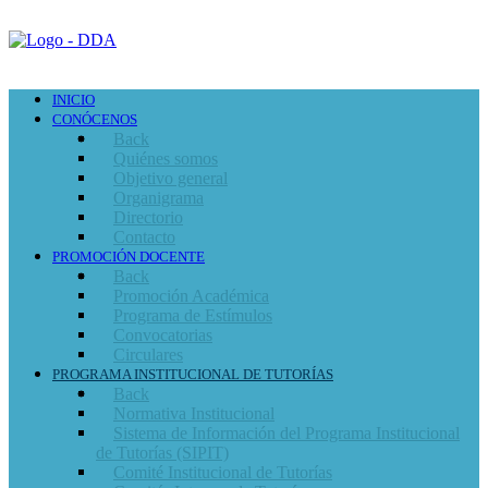
INICIO
CONÓCENOS
Back
Quiénes somos
Objetivo general
Organigrama
Directorio
Contacto
PROMOCIÓN DOCENTE
Back
Promoción Académica
Programa de Estímulos
Convocatorias
Circulares
PROGRAMA INSTITUCIONAL DE TUTORÍAS
Back
Normativa Institucional
Sistema de Información del Programa Institucional
de Tutorías (SIPIT)
Comité Institucional de Tutorías