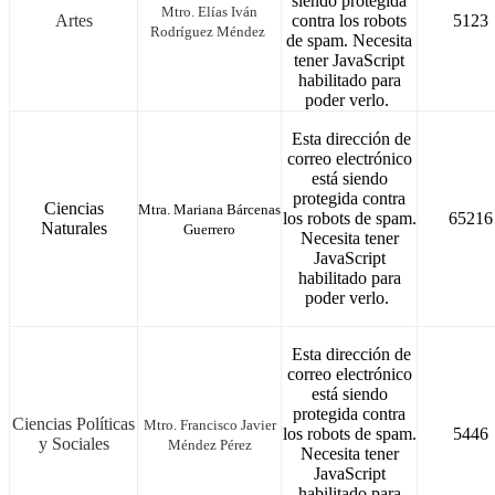
siendo protegida
Mtro. Elías Iván
Artes
contra los robots
5123
Rodríguez Méndez
de spam. Necesita
tener JavaScript
habilitado para
poder verlo.
Esta dirección de
correo electrónico
está siendo
protegida contra
Ciencias
Mtra.
Mariana
Bárcenas
los robots de spam.
65216
Naturales
Guerrero
Necesita tener
JavaScript
habilitado para
poder verlo.
Esta dirección de
correo electrónico
está siendo
protegida contra
Ciencias Políticas
Mtro. Francisco Javier
los robots de spam.
5446
y Sociales
Méndez Pérez
Necesita tener
JavaScript
habilitado para