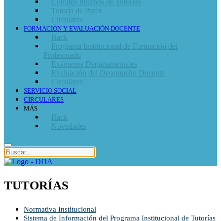
Comités Internos de Tutorías
Tutoría de Pares
Circulares
FORMACIÓN Y EVALUACIÓN DOCENTE
Back
Programa Institucional de Formación del
Profesorado
Exámenes Departamentales
Evaluación del Desempeño Docente
Circulares
SERVICIO SOCIAL
CIRCULARES
MÁS
Back
Novedades
TUTORÍAS
Normativa Institucional
Sistema de Información del Programa Institucional de Tutorías