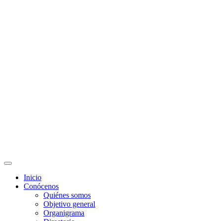
Solicitud de Correo
Docentes
Administrativos
Educación Continua
Programas Educativos
Convocatorias
Inicio
Conócenos
Quiénes somos
Objetivo general
Organigrama