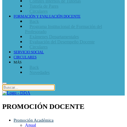
Comités Internos de Tutorías
Tutoría de Pares
Circulares
FORMACIÓN Y EVALUACIÓN DOCENTE
Back
Programa Institucional de Formación del
Profesorado
Exámenes Departamentales
Evaluación del Desempeño Docente
Circulares
SERVICIO SOCIAL
CIRCULARES
MÁS
Back
Novedades
PROMOCIÓN DOCENTE
Promoción Académica
Anual