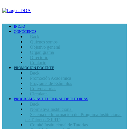
INICIO
CONÓCENOS
Back
Quiénes somos
Objetivo general
Organigrama
Directorio
Contacto
PROMOCIÓN DOCENTE
Back
Promoción Académica
Programa de Estímulos
Convocatorias
Circulares
PROGRAMA INSTITUCIONAL DE TUTORÍAS
Back
Normativa Institucional
Sistema de Información del Programa Institucional
de Tutorías (SIPIT)
Comité Institucional de Tutorías