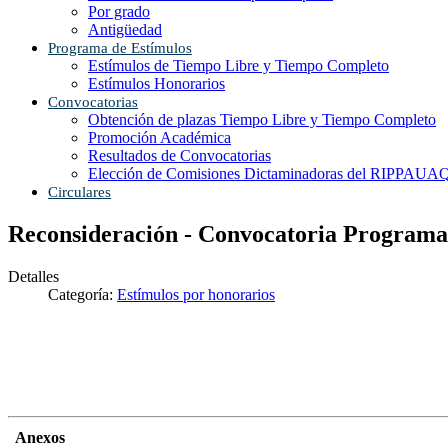
Por grado
Antigüedad
Programa de Estímulos
Estímulos de Tiempo Libre y Tiempo Completo
Estímulos Honorarios
Convocatorias
Obtención de plazas Tiempo Libre y Tiempo Completo
Promoción Académica
Resultados de Convocatorias
Elección de Comisiones Dictaminadoras del RIPPAUA
Circulares
Reconsideración - Convocatoria Programa 
Detalles
Categoría:
Estímulos por honorarios
Anexos