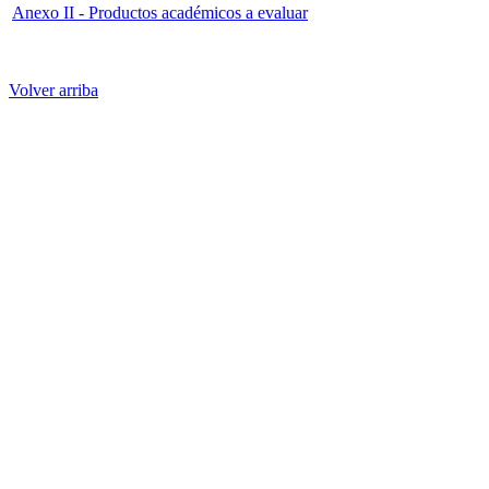
Anexo II - Productos académicos a evaluar
Volver arriba
Administración Central
Pagína Princiapal
Rectoría
Secretarías
Direcciones
Cordinaciones
Bachilleres
Facultades
Campus
Enlaces
Correos de Empleados UAQ
Directorio
TV UAQ
Radio UAQ
Calendario Escolar