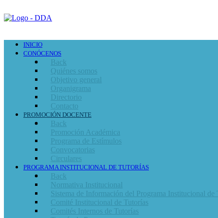
INICIO
CONÓCENOS
Back
Quiénes somos
Objetivo general
Organigrama
Directorio
Contacto
PROMOCIÓN DOCENTE
Back
Promoción Académica
Programa de Estímulos
Convocatorias
Circulares
PROGRAMA INSTITUCIONAL DE TUTORÍAS
Back
Normativa Institucional
Sistema de Información del Programa Institucional de 
Comité Institucional de Tutorías
Comités Internos de Tutorías