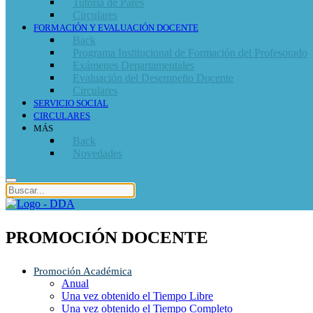
Tutoría de Pares
Circulares
FORMACIÓN Y EVALUACIÓN DOCENTE
Back
Programa Institucional de Formación del Profesorado
Exámenes Departamentales
Evaluación del Desempeño Docente
Circulares
SERVICIO SOCIAL
CIRCULARES
MÁS
Back
Novedades
PROMOCIÓN DOCENTE
Promoción Académica
Anual
Una vez obtenido el Tiempo Libre
Una vez obtenido el Tiempo Completo