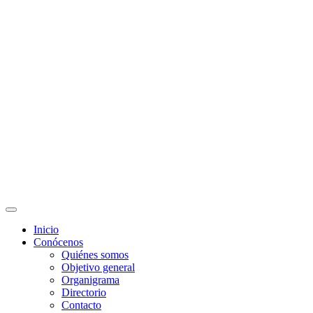
Docentes
Administrativos
Educación Continua
Programas Educativos
Convocatorias
Inicio
Conócenos
Quiénes somos
Objetivo general
Organigrama
Directorio
Contacto