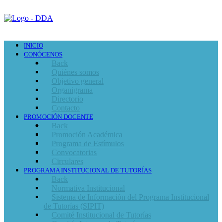
INICIO
CONÓCENOS
Back
Quiénes somos
Objetivo general
Organigrama
Directorio
Contacto
PROMOCIÓN DOCENTE
Back
Promoción Académica
Programa de Estímulos
Convocatorias
Circulares
PROGRAMA INSTITUCIONAL DE TUTORÍAS
Back
Normativa Institucional
Sistema de Información del Programa Institucional
de Tutorías (SIPIT)
Comité Institucional de Tutorías