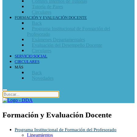
Comités Internos de Tutorías
Tutoría de Pares
Circulares
FORMACIÓN Y EVALUACIÓN DOCENTE
Back
Programa Institucional de Formación del
Profesorado
Exámenes Departamentales
Evaluación del Desempeño Docente
Circulares
SERVICIO SOCIAL
CIRCULARES
MÁS
Back
Novedades
Formación y Evaluación Docente
Programa Institucional de Formación del Profesorado
Lineamientos