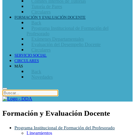
Comités Internos de Tutorías
Tutoría de Pares
Circulares
FORMACIÓN Y EVALUACIÓN DOCENTE
Back
Programa Institucional de Formación del
Profesorado
Exámenes Departamentales
Evaluación del Desempeño Docente
Circulares
SERVICIO SOCIAL
CIRCULARES
MÁS
Back
Novedades
Formación y Evaluación Docente
Programa Institucional de Formación del Profesorado
Lineamientos