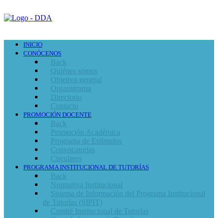
INICIO
CONÓCENOS
Back
Quiénes somos
Objetivo general
Organigrama
Directorio
Contacto
PROMOCIÓN DOCENTE
Back
Promoción Académica
Programa de Estímulos
Convocatorias
Circulares
PROGRAMA INSTITUCIONAL DE TUTORÍAS
Back
Normativa Institucional
Sistema de Información del Programa Institucional
de Tutorías (SIPIT)
Comité Institucional de Tutorías