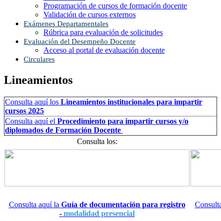
Programación de cursos de formación docente
Validación de cursos externos
Exámenes Departamentales
Rúbrica para evaluación de solicitudes
Evaluación del Desempeño Docente
Acceso al portal de evaluación docente
Circulares
Lineamientos
Consulta aquí los
Lineamientos institucionales para impartir
cursos 2025
Consulta aquí el
Procedimiento para impartir cursos y/o
diplomados de Formación Docente
Consulta los:
Consulta aquí la
Guía de documentación para registro
Consulta
-
modalidad presencial