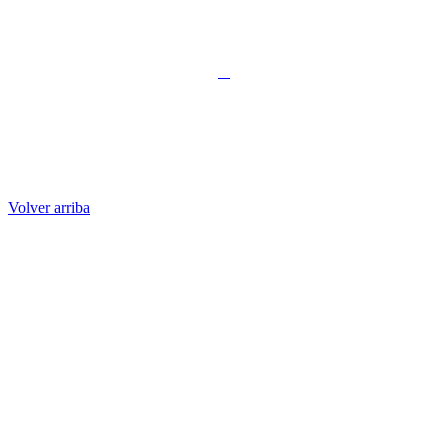
Volver arriba
Administración Central
Pagína Princiapal
Rectoría
Secretarías
Direcciones
Cordinaciones
Bachilleres
Facultades
Campus