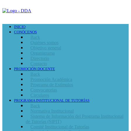
INICIO
CONÓCENOS
Back
Quiénes somos
Objetivo general
Organigrama
Directorio
Contacto
PROMOCIÓN DOCENTE
Back
Promoción Académica
Programa de Estímulos
Convocatorias
Circulares
PROGRAMA INSTITUCIONAL DE TUTORÍAS
Back
Normativa Institucional
Sistema de Información del Programa Institucional
de Tutorías (SIPIT)
Comité Institucional de Tutorías