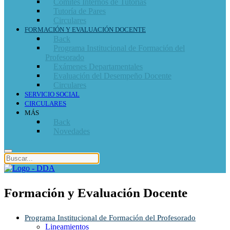
Comités Internos de Tutorías
Tutoría de Pares
Circulares
FORMACIÓN Y EVALUACIÓN DOCENTE
Back
Programa Institucional de Formación del
Profesorado
Exámenes Departamentales
Evaluación del Desempeño Docente
Circulares
SERVICIO SOCIAL
CIRCULARES
MÁS
Back
Novedades
Formación y Evaluación Docente
Programa Institucional de Formación del Profesorado
Lineamientos