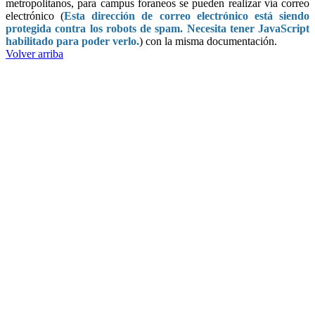
metropolitanos, para campus foraneos se pueden realizar vía correo
electrónico (
Esta dirección de correo electrónico está siendo
protegida contra los robots de spam. Necesita tener JavaScript
habilitado para poder verlo.
) con la misma documentación.
Volver arriba
Administración Central
Pagína Princiapal
Rectoría
Secretarías
Direcciones
Cordinaciones
Bachilleres
Facultades
Campus
Enlaces
Correos de Empleados UAQ
Directorio
TV UAQ
Radio UAQ
Calendario Escolar
Bibliotecas